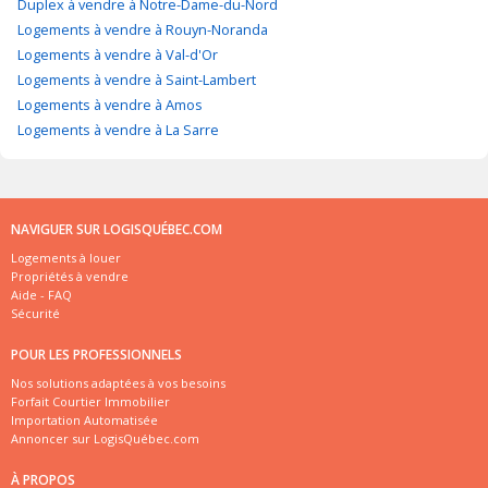
Duplex à vendre à Notre-Dame-du-Nord
Logements à vendre à Rouyn-Noranda
Logements à vendre à Val-d'Or
Logements à vendre à Saint-Lambert
Logements à vendre à Amos
Logements à vendre à La Sarre
NAVIGUER SUR LOGISQUÉBEC.COM
Logements à louer
Propriétés à vendre
Aide - FAQ
Sécurité
POUR LES PROFESSIONNELS
Nos solutions adaptées à vos besoins
Forfait Courtier Immobilier
Importation Automatisée
Annoncer sur LogisQuébec.com
À PROPOS