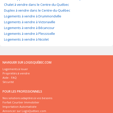
Chalet à vendre dans le Centre-du-Québec
Duplex à vendre dans le Centre-du-Québec
Logements à vendre à Drummondville
Logements à vendre à Victoriaville
Logements à vendre à Bécancour
Logements à vendre à Plessisville
Logements à vendre à Nicolet
NAVIGUER SUR LOGISQUÉBEC.COM
Logements à louer
Propriétés à vendre
Aide - FAQ
Sécurité
POUR LES PROFESSIONNELS
Nos solutions adaptées à vos besoins
Forfait Courtier Immobilier
Importation Automatisée
Annoncer sur LogisQuébec.com