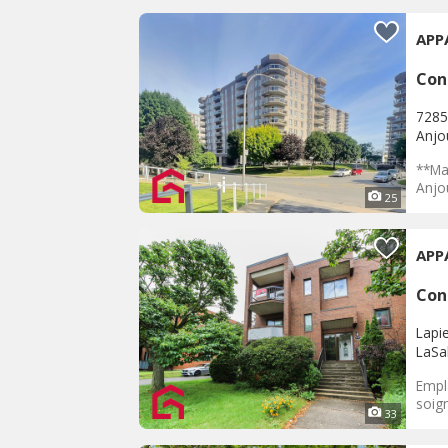
APP
Con
7285
Anjo
**Mag
Anjo
25
APP
Con
Lapi
LaSal
Empl
soig
33