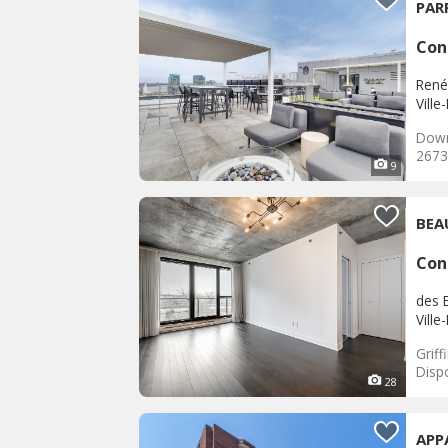
PAR
Con
René
Ville
Down
26736
9
BEA
Con
des 
Ville
Grif
Dispo
28