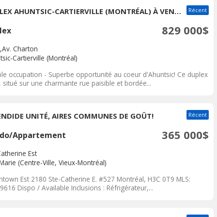
DUPLEX AHUNTSIC-CARTIERVILLE (MONTRÉAL) À VENDRE
Récent
829 000$
lex
,Av. Charton
sic-Cartierville (Montréal)
le occupation - Superbe opportunité au coeur d'Ahuntsic! Ce duplex
, situé sur une charmante rue paisible et bordée...
ENDIDE UNITÉ, AIRES COMMUNES DE GOÛT!
Récent
365 000$
do/Appartement
atherine Est
-Marie (Centre-Ville, Vieux-Montréal)
town Est 2180 Ste-Catherine E. #527 Montréal, H3C 0T9 MLS:
616 Dispo / Available Inclusions : Réfrigérateur,...