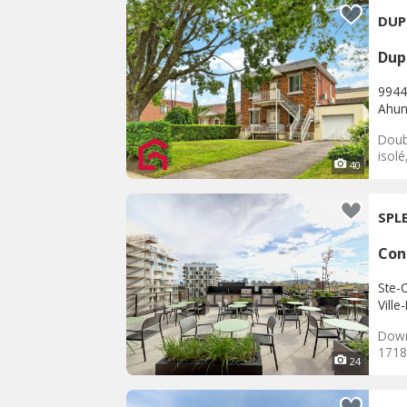
Dup
9944
Ahunt
Doub
isolé
40
SPL
Con
Ste-C
Ville
Down
17189
24