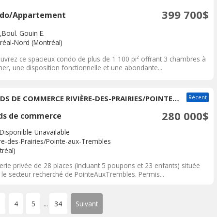
399 700$
do/Appartement
,Boul. Gouin E.
réal-Nord (Montréal)
uvrez ce spacieux condo de plus de 1 100 pi² offrant 3 chambres à
er, une disposition fonctionnelle et une abondante...
FONDS DE COMMERCE RIVIÈRE-DES-PRAIRIES/POINTE-AUX-TREMBLES (MONTRÉAL) À VENDRE
Récent
280 000$
ds de commerce
Disponible-Unavailable
ère-des-Prairies/Pointe-aux-Trembles
réal)
rie privée de 28 places (incluant 5 poupons et 23 enfants) située
 le secteur recherché de PointeAuxTrembles. Permis...
3
4
5
34
Suivant
...