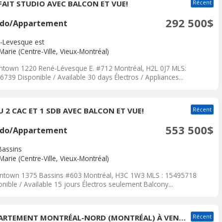
FAIT STUDIO AVEC BALCON ET VUE!
Récent
292 500$
do/Appartement
-Levesque est
-Marie (Centre-Ville, Vieux-Montréal)
town 1220 René-Lévesque E. #712 Montréal, H2L 0J7 MLS:
739 Disponible / Available 30 days Électros / Appliances...
U 2 CAC ET 1 SDB AVEC BALCON ET VUE!
Récent
553 500$
do/Appartement
Bassins
-Marie (Centre-Ville, Vieux-Montréal)
fintown 1375 Bassins #603 Montréal, H3C 1W3 MLS : 15495718
nible / Available 15 jours Électros seulement Balcony...
APPARTEMENT MONTRÉAL-NORD (MONTRÉAL) À VENDRE
Récent