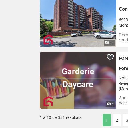
Con
6995
Mont
Déco
couch
40
Fon
Non 
Rivi
(Mont
Garde
dans
1
1 à 10 de
331 résultats
1
2