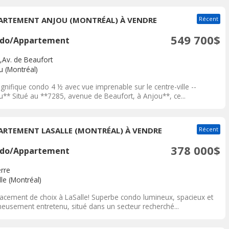
ARTEMENT ANJOU (MONTRÉAL) À VENDRE
Récent
549 700$
do/Appartement
,Av. de Beaufort
u (Montréal)
nifique condo 4 ½ avec vue imprenable sur le centre-ville --
u** Situé au **7285, avenue de Beaufort, à Anjou**, ce...
ARTEMENT LASALLE (MONTRÉAL) À VENDRE
Récent
378 000$
do/Appartement
erre
le (Montréal)
acement de choix à LaSalle! Superbe condo lumineux, spacieux et
neusement entretenu, situé dans un secteur recherché...