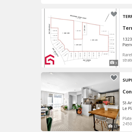
Terr
1323
Pier
Rare
stra
3
SUP
Con
St-A
Le P
Plat
2450
17