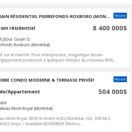
TERRAIN RÉSIDENTIEL PIERREFONDS-ROXBORO (MONTRÉAL) À VENDRE
Récent
8 400 000$
ain résidentiel
0,Boul. Gouin O.
refonds-Roxboro (Montréal)
té sur le marché. Pour entrepreneur, magnifique terrain
tégiquement positionné à quelques minutes du nouveau REM,...
ERBE CONDO MODERNE & TERRASSE PRIVÉE!
Récent
504 000$
do/Appartement
ndré
lateau-Mont-Royal (Montréal)
eau-Mont-Royal 3850 St-André #202 Montréal, H2L 3V8 MLS:
6002 Dispo / Available NOVEMBER Électros...