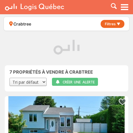
À LOUER
À VENDRE
Crabtree
Filtres ▼
PLACER UNE ANNONCE
SERVICE PRO
RESSOURCES
7
PROPRIÉTÉS À VENDRE À CRABTREE
CRÉER UNE ALERTE