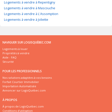
Logements à vendre à Repentigny
Logements à vendre à Mascouche
Logements à vendre à L'Assomption
Logements à vendre à Joliette
NAVIGUER SUR LOGISQUÉBEC.COM
Logements à louer
Propriétés à vendre
Aide - FAQ
Sécurité
POUR LES PROFESSIONNELS
Nos solutions adaptées à vos besoins
Forfait Courtier Immobilier
Importation Automatisée
Annoncer sur LogisQuébec.com
À PROPOS
À propos de LogisQuébec.com
Conditions d'utilisation