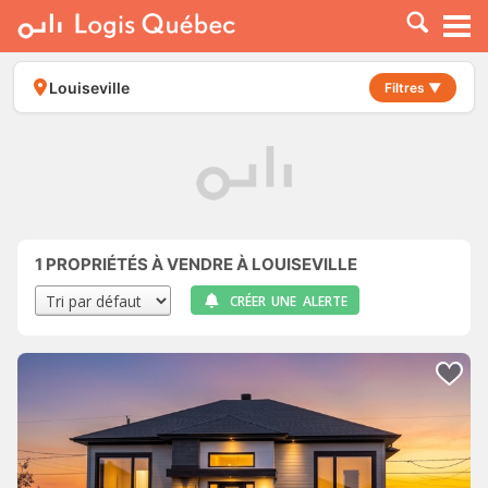
À LOUER
À VENDRE
Louiseville
Filtres ▼
PLACER UNE ANNONCE
SERVICE PRO
RESSOURCES
1
PROPRIÉTÉS À VENDRE À LOUISEVILLE
CRÉER UNE ALERTE