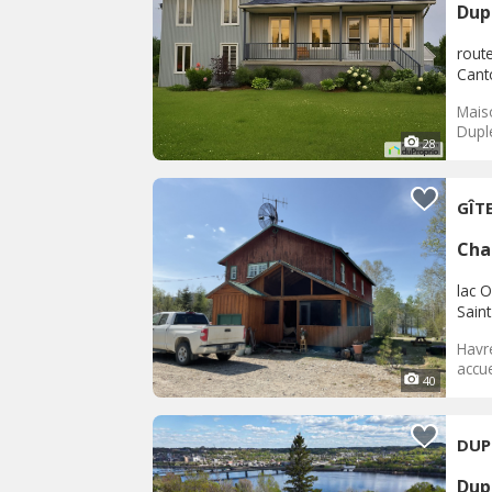
Dup
rout
Cant
Mais
Duple
28
GÎT
Cha
lac 
Sain
Havr
accue
40
DUP
Dup