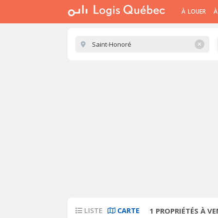
À LOUER
À
✕
LISTE
CARTE
1
PROPRIÉTÉS À V