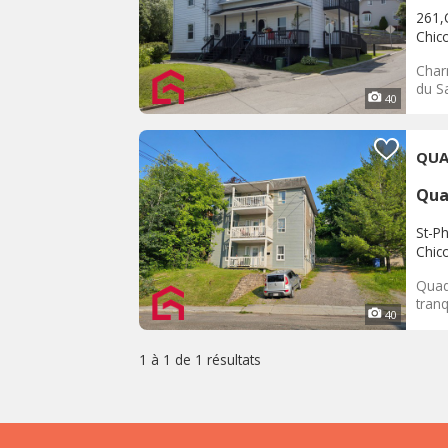
261,
Chic
Char
du S
40
QUA
Qua
St-Ph
Chic
Quadr
tranq
40
1 à 1 de
1 résultats