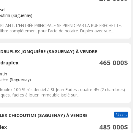
sel
outimi (Saguenay)
RTANT, L'ENTRÉE PRINCIPALE SE PREND PAR LA RUE FRÉCHETTE.
libre complètement pour l'acte de notaire. Duplex avec vue...
DRUPLEX JONQUIÈRE (SAGUENAY) À VENDRE
465 000$
druplex
rtin
uière (Saguenay)
ruplex 100 % résidentiel à St-Jean-Eudes : quatre 4½ (2 chambres)
iques, faciles à louer. Immeuble isolé sur...
LEX CHICOUTIMI (SAGUENAY) À VENDRE
Récent
485 000$
lex