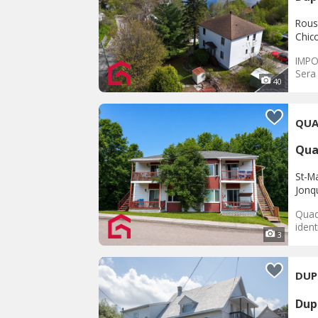
Rous
Chic
IMPO
Sera 
40
QUA
Qua
St-Ma
Jonq
Quad
ident
3
DUP
Dup