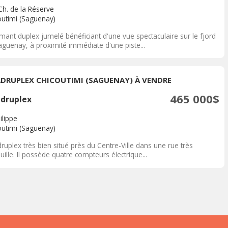
Ch. de la Réserve
outimi (Saguenay)
mant duplex jumelé bénéficiant d'une vue spectaculaire sur le fjord
aguenay, à proximité immédiate d'une piste...
DRUPLEX CHICOUTIMI (SAGUENAY) À VENDRE
465 000$
druplex
ilippe
outimi (Saguenay)
uplex très bien situé près du Centre-Ville dans une rue très
uille. Il possède quatre compteurs électrique...