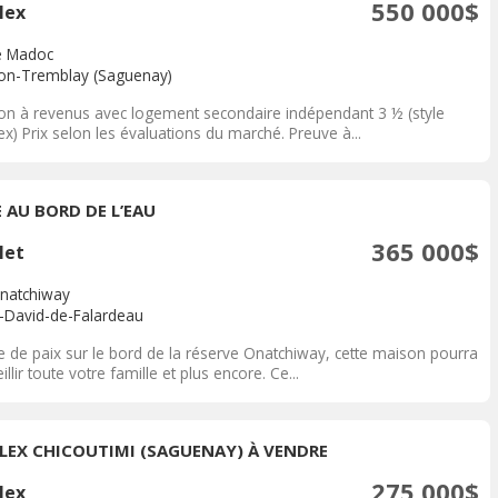
550 000$
lex
e Madoc
on-Tremblay (Saguenay)
on à revenus avec logement secondaire indépendant 3 ½ (style
x) Prix selon les évaluations du marché. Preuve à...
E AU BORD DE L’EAU
365 000$
let
Onatchiway
t-David-de-Falardeau
e de paix sur le bord de la réserve Onatchiway, cette maison pourra
illir toute votre famille et plus encore. Ce...
LEX CHICOUTIMI (SAGUENAY) À VENDRE
275 000$
lex