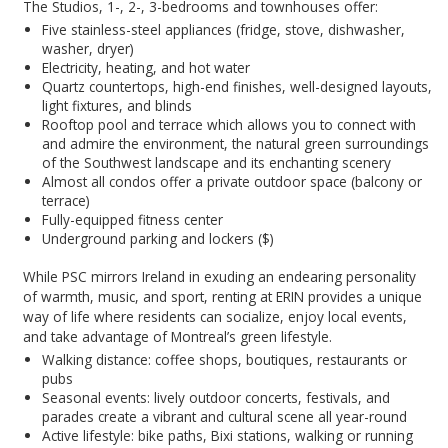
The Studios, 1-, 2-, 3-bedrooms and townhouses offer:
Five stainless-steel appliances (fridge, stove, dishwasher,
washer, dryer)
Electricity, heating, and hot water
Quartz countertops, high-end finishes, well-designed layouts,
light fixtures, and blinds
Rooftop pool and terrace which allows you to connect with
and admire the environment, the natural green surroundings
of the Southwest landscape and its enchanting scenery
Almost all condos offer a private outdoor space (balcony or
terrace)
Fully-equipped fitness center
Underground parking and lockers ($)
While PSC mirrors Ireland in exuding an endearing personality
of warmth, music, and sport, renting at ERIN provides a unique
way of life where residents can socialize, enjoy local events,
and take advantage of Montreal’s green lifestyle.
Walking distance: coffee shops, boutiques, restaurants or
pubs
Seasonal events: lively outdoor concerts, festivals, and
parades create a vibrant and cultural scene all year-round
Active lifestyle: bike paths, Bixi stations, walking or running