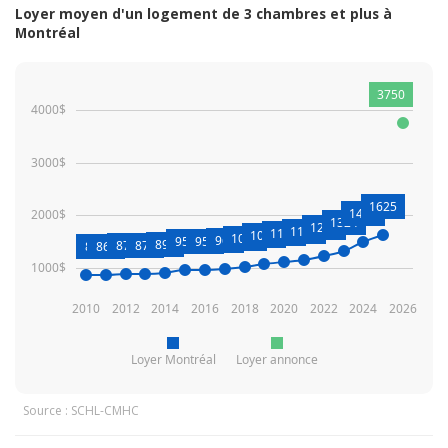
Loyer moyen d'un logement de 3 chambres et plus à
Montréal
3750
4000$
3000$
1625
1489
2000$
1324
1232
1146
1113
1072
1009
966
953
958
898
876
879
863
868
1000$
2010
2012
2014
2016
2018
2020
2022
2024
2026
Loyer Montréal
Loyer annonce
Source : SCHL-CMHC