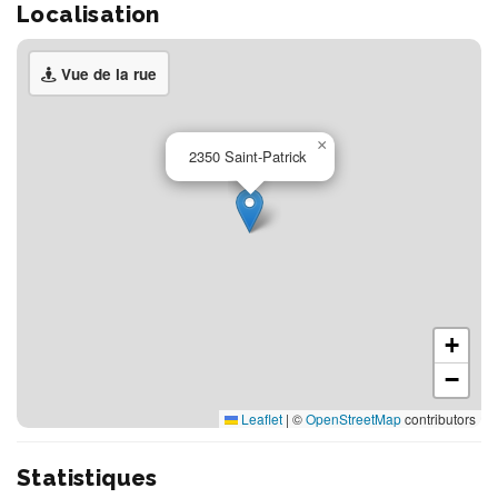
Localisation
Vue de la rue
×
2350 Saint-Patrick
+
−
Leaflet
|
©
OpenStreetMap
contributors
Statistiques