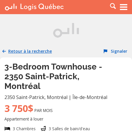
À LOUER
À VENDRE
PLACER UNE ANNONCE
SERVICE PRO
Retour à la recherche
Signaler
RESSOURCES
3-Bedroom Townhouse -
2350 Saint-Patrick,
Montréal
2350 Saint-Patrick
,
Montréal
|
Île-de-Montréal
3 750$
PAR MOIS
Appartement à louer
3 Chambres
3 Salles de bain/d'eau