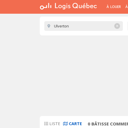
À LOUER
À
✕
LISTE
CARTE
0
BÂTISSE COMMER