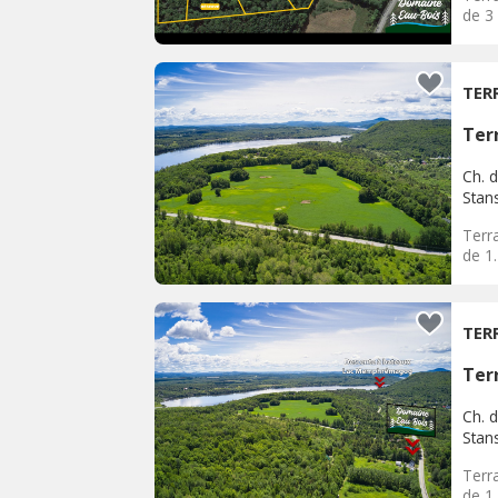
de 3
TER
Terr
Ch. d
Stan
Terra
de 1
TER
Terr
Ch. d
Stan
Terra
de 1