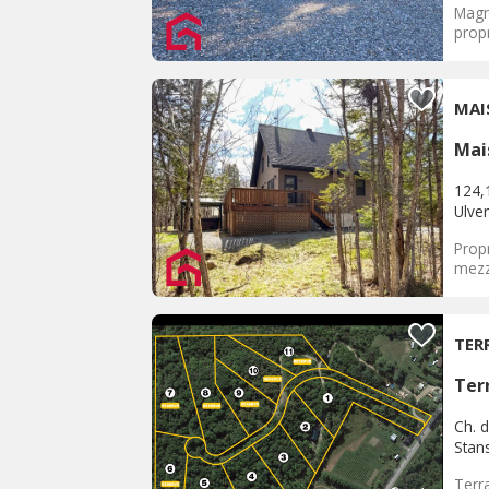
Magni
propr
MAI
Mai
124,
Ulve
Prop
mezza
TER
Terr
Ch. d
Stan
Terra