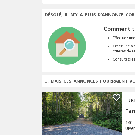
DÉSOLÉ, IL N'Y A PLUS D'ANNONCE COR
Comment tr
Effectuez une
Créez une al
critères de 
Consultez le
... MAIS CES ANNONCES POURRAIENT V
TER
Terr
140,
Ulve