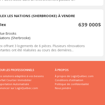
PLEX LES NATIONS (SHERBROOKE) À VENDRE
639 000$
plex
Rue Brooks
Nations (Sherbrooke)
ex offrant 3 logements de 6 pièces. Plusieurs rénovations
tantes ont été réalisées au cours des dernières...
OUR LES PROFESSIONNELS
À PROPOS
s solutions adaptées à vos besoins
À propos de LogisQuébec.com
rfait Courtier Immobilier
Conditions d'utilisation
mportation Automatisée
Politique de confidentialité
nnoncer sur LogisQuébec.com
Nous joindre