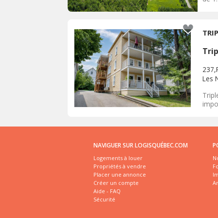
TRI
Tri
237,
Les 
Tripl
impor
NAVIGUER SUR LOGISQUÉBEC.COM
P
Logements à louer
No
Propriétés à vendre
Fo
Placer une annonce
I
Créer un compte
A
Aide - FAQ
Sécurité