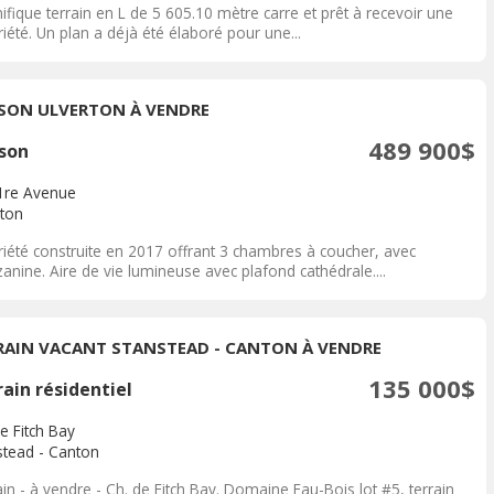
fique terrain en L de 5 605.10 mètre carre et prêt à recevoir une
iété. Un plan a déjà été élaboré pour une...
SON ULVERTON À VENDRE
489 900$
son
1re Avenue
rton
riété construite en 2017 offrant 3 chambres à coucher, avec
nine. Aire de vie lumineuse avec plafond cathédrale....
RAIN VACANT STANSTEAD - CANTON À VENDRE
135 000$
ain résidentiel
e Fitch Bay
stead - Canton
in - à vendre - Ch. de Fitch Bay. Domaine Eau-Bois lot #5, terrain