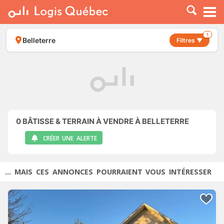
À LOUER
À VENDRE
1
Belleterre
Filtres ▼
PLACER UNE ANNONCE
SERVICE PRO
RESSOURCES
0
BÂTISSE & TERRAIN À VENDRE À BELLETERRE
CRÉER UNE ALERTE
... MAIS CES ANNONCES POURRAIENT VOUS INTÉRESSER