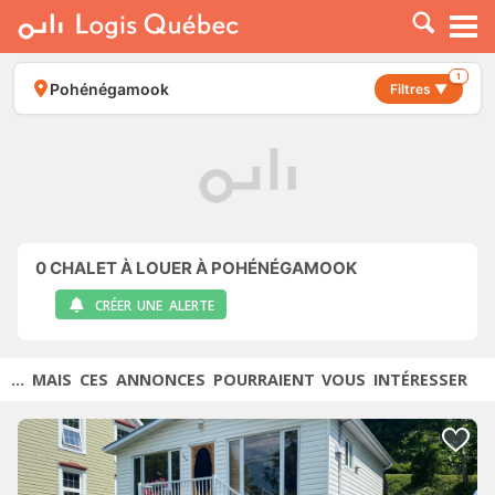
À LOUER
À VENDRE
1
Pohénégamook
Filtres ▼
PLACER UNE ANNONCE
SERVICE PRO
RESSOURCES
0
CHALET À LOUER À POHÉNÉGAMOOK
CRÉER UNE ALERTE
... MAIS CES ANNONCES POURRAIENT VOUS INTÉRESSER