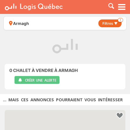
À LOUER
À VENDRE
1
Armagh
Filtres ▼
PLACER UNE ANNONCE
SERVICE PRO
RESSOURCES
0
CHALET À VENDRE À ARMAGH
CRÉER UNE ALERTE
... MAIS CES ANNONCES POURRAIENT VOUS INTÉRESSER