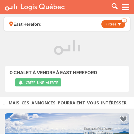
À LOUER
À VENDRE
1
East Hereford
Filtres ▼
PLACER UNE ANNONCE
SERVICE PRO
RESSOURCES
0
CHALET À VENDRE À EAST HEREFORD
CRÉER UNE ALERTE
... MAIS CES ANNONCES POURRAIENT VOUS INTÉRESSER