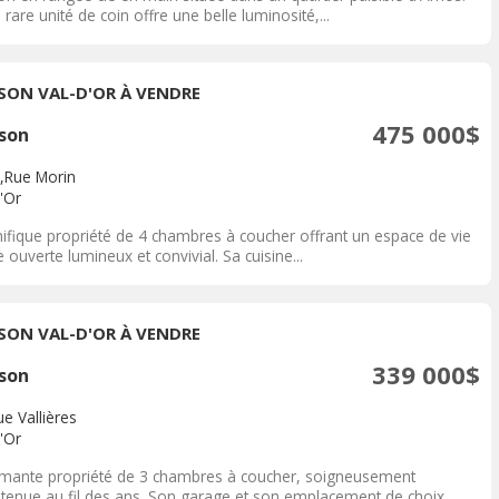
 rare unité de coin offre une belle luminosité,...
SON VAL-D'OR À VENDRE
475 000$
son
,Rue Morin
'Or
ifique propriété de 4 chambres à coucher offrant un espace de vie
e ouverte lumineux et convivial. Sa cuisine...
SON VAL-D'OR À VENDRE
339 000$
son
e Vallières
'Or
mante propriété de 3 chambres à coucher, soigneusement
etenue au fil des ans. Son garage et son emplacement de choix,...