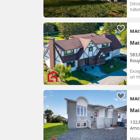
Décou
natu
MAI
Mai
583,
Rouy
Exce
un ma
MAI
Mai
132,
Amo
Mais