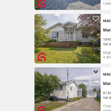
Cette
MAI
Mai
1845
Val-d
Magn
à air
MAI
Mai
87,Ru
Val-d
Char
entr