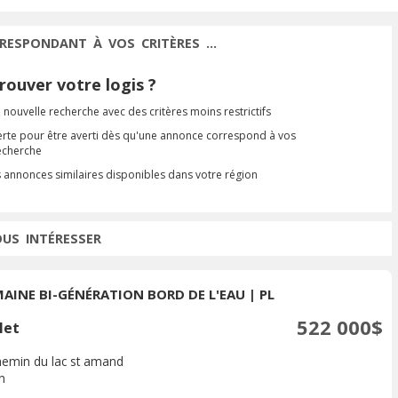
RESPONDANT À VOS CRITÈRES ...
ouver votre logis ?
 nouvelle recherche avec des critères moins restrictifs
erte pour être averti dès qu'une annonce correspond à vos
recherche
s annonces similaires disponibles dans votre région
OUS INTÉRESSER
AINE BI-GÉNÉRATION BORD DE L'EAU | PL
522 000$
let
hemin du lac st amand
n