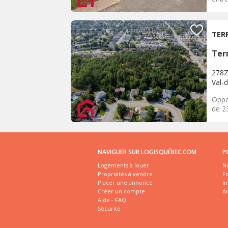
TER
Terr
278Z
Val-d
Oppo
de 23
NAVIGUER SUR LOGISQUÉBEC.COM
P
Logements à louer
No
Propriétés à vendre
Fo
Placer une annonce
I
Créer un compte
A
Aide - FAQ
Sécurité