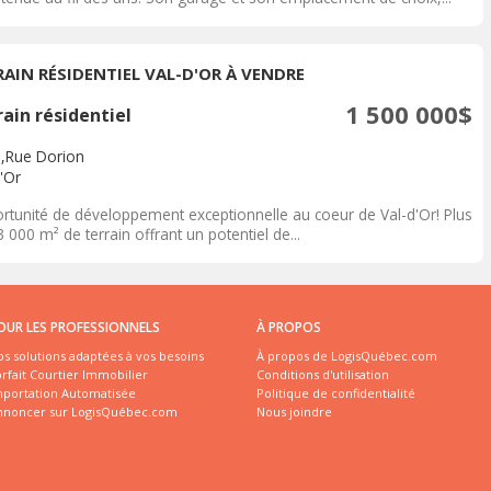
RAIN RÉSIDENTIEL VAL-D'OR À VENDRE
1 500 000$
ain résidentiel
,Rue Dorion
'Or
rtunité de développement exceptionnelle au coeur de Val-d'Or! Plus
 000 m² de terrain offrant un potentiel de...
OUR LES PROFESSIONNELS
À PROPOS
s solutions adaptées à vos besoins
À propos de LogisQuébec.com
rfait Courtier Immobilier
Conditions d'utilisation
mportation Automatisée
Politique de confidentialité
nnoncer sur LogisQuébec.com
Nous joindre