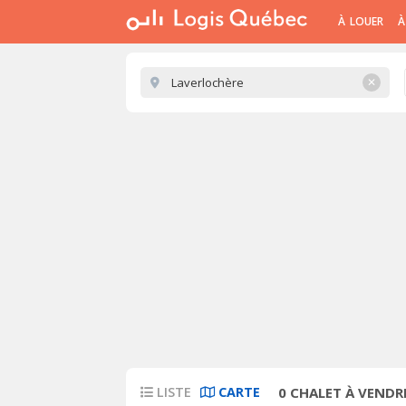
À LOUER
À
✕
LISTE
CARTE
0
CHALET À VENDR