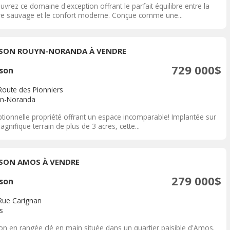
vrez ce domaine d'exception offrant le parfait équilibre entre la
re sauvage et le confort moderne. Conçue comme une...
SON ROUYN-NORANDA À VENDRE
729 000$
son
Route des Pionniers
n-Noranda
ptionnelle propriété offrant un espace incomparable! Implantée sur
gnifique terrain de plus de 3 acres, cette...
SON AMOS À VENDRE
279 000$
son
Rue Carignan
s
on en rangée clé en main située dans un quartier paisible d'Amos.