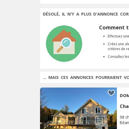
DÉSOLÉ, IL N'Y A PLUS D'ANNONCE COR
Comment tr
Effectuez une
Créez une al
critères de 
Consultez le
... MAIS CES ANNONCES POURRAIENT V
DOM
Cha
98 c
Béar