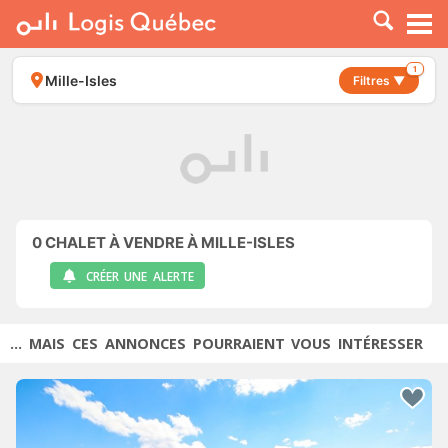
À LOUER
À VENDRE
1
Mille-Isles
Filtres ▼
PLACER UNE ANNONCE
SERVICE PRO
RESSOURCES
0
CHALET À VENDRE À MILLE-ISLES
CRÉER UNE ALERTE
... MAIS CES ANNONCES POURRAIENT VOUS INTÉRESSER