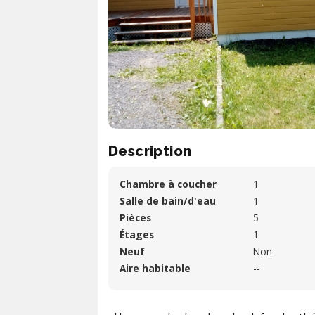
Description
Chambre à coucher
1
Salle de bain/d'eau
1
Pièces
5
Étages
1
Neuf
Non
Aire habitable
--