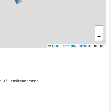
+
−
Leaflet
|
©
OpenStreetMap
contributors
ualité l'environnement