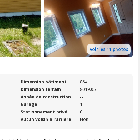
Voir les 11 photos
Dimension bâtiment
864
Dimension terrain
8019.05
Année de construction
--
Garage
1
Stationnement privé
0
Aucun voisin à l'arrière
Non