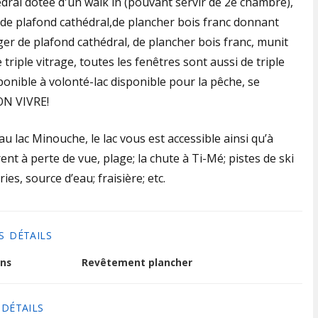
ral dotée d'un walk in (pouvant servir de 2e chambre),
n de plafond cathédral,de plancher bois franc donnant
ger de plafond cathédral, de plancher bois franc, munit
 triple vitrage, toutes les fenêtres sont aussi de triple
onible à volonté-lac disponible pour la pêche, se
BON VIVRE!
u lac Minouche, le lac vous est accessible ainsi qu’à
rent à perte de vue, plage; la chute à Ti-Mé; pistes de ski
ies, source d’eau; fraisière; etc.
S DÉTAILS
ns
Revêtement plancher
 DÉTAILS