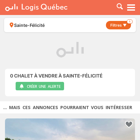
À LOUER
À VENDRE
1
Sainte-Félicité
Filtres ▼
PLACER UNE ANNONCE
SERVICE PRO
RESSOURCES
0
CHALET À VENDRE À SAINTE-FÉLICITÉ
CRÉER UNE ALERTE
... MAIS CES ANNONCES POURRAIENT VOUS INTÉRESSER