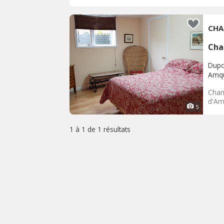
CHA
Cha
Dupo
Amq
Chamb
d'Amq
5
1 à 1 de
1 résultats