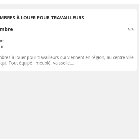
MBRES À LOUER POUR TRAVAILLEURS
mbre
N/A
nt
ui
res à louer pour travailleurs qui viennent en région, au centre ville
ui. Tout équipé : meublé, vaisselle,...