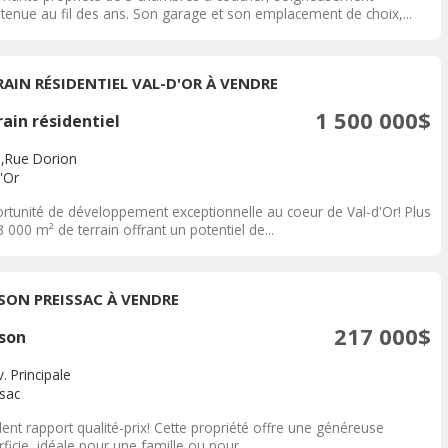
etenue au fil des ans. Son garage et son emplacement de choix,...
RAIN RÉSIDENTIEL VAL-D'OR À VENDRE
1 500 000$
ain résidentiel
,Rue Dorion
'Or
rtunité de développement exceptionnelle au coeur de Val-d'Or! Plus
 000 m² de terrain offrant un potentiel de...
SON PREISSAC À VENDRE
217 000$
son
. Principale
ssac
lent rapport qualité-prix! Cette propriété offre une généreuse
ficie, idéale pour une famille ou pour...