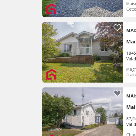
Mais
Cette
MAI
Mai
1845
Val-d
Magn
à air
MAI
Mai
87,Ru
Val-d
Char