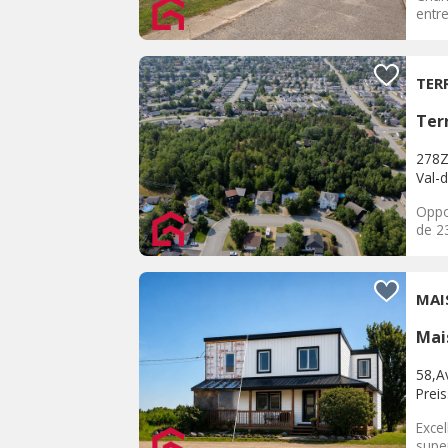
entr
TER
Terr
278Z
Val-d
Oppo
de 23
MAI
Mai
58,Av
Prei
Excel
super