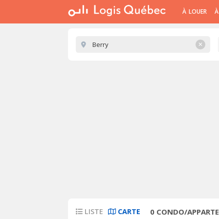
À LOUER
À
✕
LISTE
CARTE
0
CONDO/APPARTEM