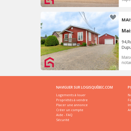
MAI
Mai
94,Ru
Dup
Mais
nota
NAVIGUER SUR LOGISQUÉBEC.COM
P
Logements à louer
No
Propriétés à vendre
Fo
Placer une annonce
I
Créer un compte
A
Aide - FAQ
Sécurité