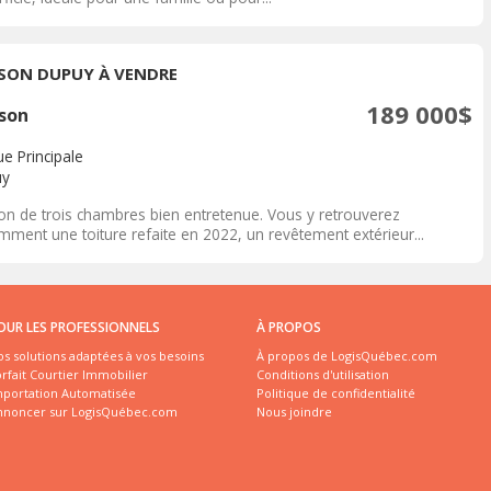
SON DUPUY À VENDRE
189 000$
son
e Principale
uy
on de trois chambres bien entretenue. Vous y retrouverez
mment une toiture refaite en 2022, un revêtement extérieur...
OUR LES PROFESSIONNELS
À PROPOS
s solutions adaptées à vos besoins
À propos de LogisQuébec.com
rfait Courtier Immobilier
Conditions d'utilisation
mportation Automatisée
Politique de confidentialité
nnoncer sur LogisQuébec.com
Nous joindre