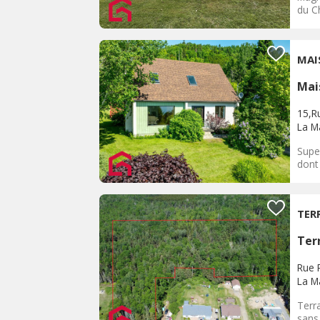
du C
MAI
Mai
15,R
La M
Supe
dont 
TER
Terr
Rue P
La M
Terr
sans 