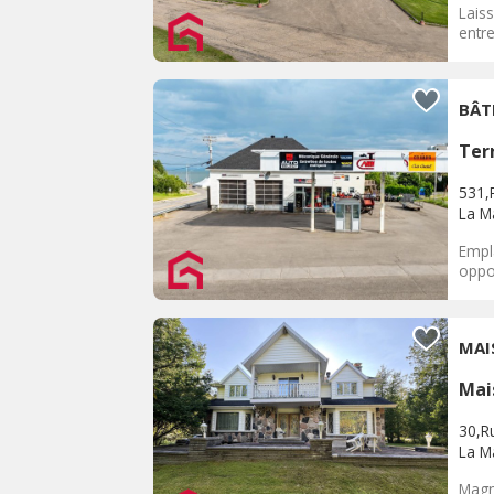
Lais
entre
BÂT
Ter
531,
La M
Empl
oppo
MAI
Mai
30,R
La M
Magni