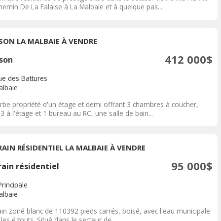
hemin De La Falaise à La Malbaie et à quelque pas...
SON LA MALBAIE À VENDRE
412 000$
son
ue des Battures
albaie
rbe propriété d'un étage et demi offrant 3 chambres à coucher,
3 à l'étage et 1 bureau au RC, une salle de bain...
RAIN RÉSIDENTIEL LA MALBAIE À VENDRE
95 000$
ain résidentiel
rincipale
albaie
ain zoné blanc de 110392 pieds carrés, boisé, avec l'eau municipale
les égouts. Situé dans le secteur de...