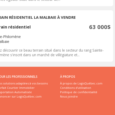
RAIN RÉSIDENTIEL LA MALBAIE À VENDRE
63 000$
ain résidentiel
te-Philomène
albaie
 découvrir ce beau terrain situé dans le secteur du rang Sainte-
mène s'inscrit dans un marché de villégiature et...
OUR LES PROFESSIONNELS
À PROPOS
s solutions adaptées à vos besoins
À propos de LogisQuébec.com
rfait Courtier Immobilier
Conditions d'utilisation
mportation Automatisée
Politique de confidentialité
nnoncer sur LogisQuébec.com
Nous joindre