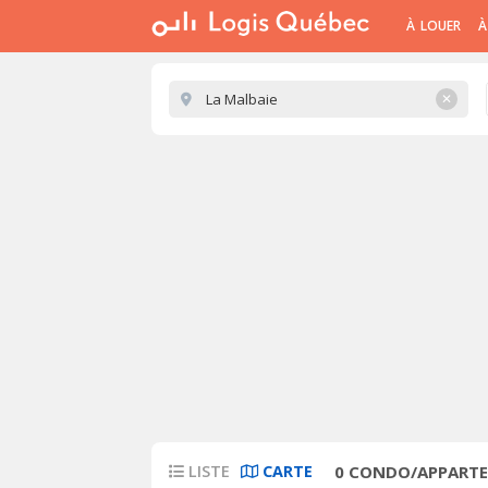
À LOUER
À
✕
LISTE
CARTE
0
CONDO/APPARTEM