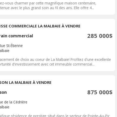
sez-vous charmer par cette magnifique maison centenaire,
tenue avec le plus grand soin au fil des ans. Elle offre 4...
ISSE COMMERCIALE LA MALBAIE À VENDRE
285 000$
rain commercial
Rue St-Étienne
albaie
acement de choix au coeur de La Malbaie! Profitez d'une excellente
rtunité d'investissement avec cet immeuble commercial...
SON LA MALBAIE À VENDRE
875 000$
son
ue de la Cédrière
albaie
fique résidence de prestige situé dans le secteur de Pointe-Au-Pic