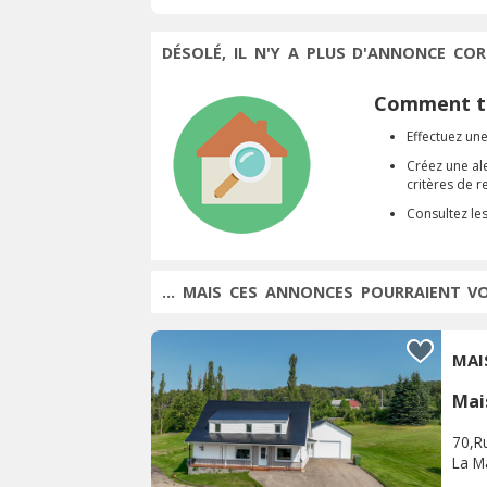
DÉSOLÉ, IL N'Y A PLUS D'ANNONCE COR
Comment tr
Effectuez une
Créez une al
critères de 
Consultez le
... MAIS CES ANNONCES POURRAIENT V
MAI
Mai
70,R
La M