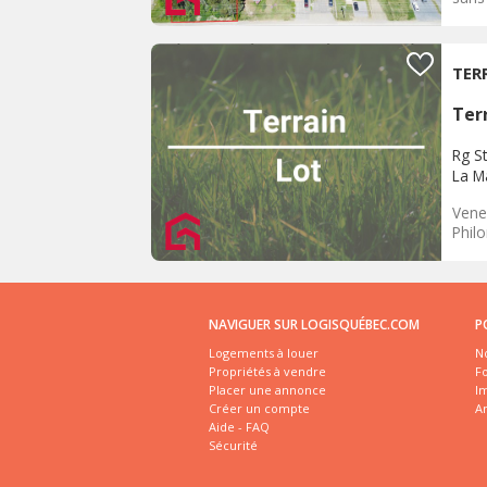
TER
Terr
Rg S
La M
Venez
Philo
NAVIGUER SUR LOGISQUÉBEC.COM
P
Logements à louer
No
Propriétés à vendre
Fo
Placer une annonce
I
Créer un compte
A
Aide - FAQ
Sécurité