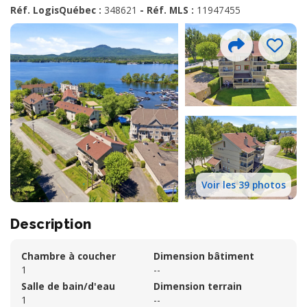
Réf. LogisQuébec :
348621
- Réf. MLS :
11947455
Voir les 39 photos
Description
Chambre à coucher
Dimension bâtiment
1
--
Salle de bain/d'eau
Dimension terrain
1
--