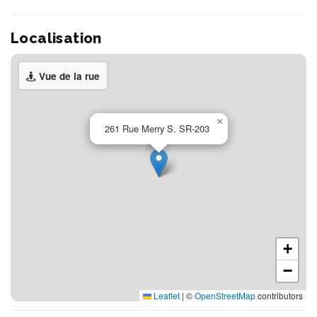
Localisation
Vue de la rue
×
261 Rue Merry S. SR-203
+
−
Leaflet
|
©
OpenStreetMap
contributors