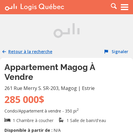
À LOUER
À VENDRE
PLACER UNE ANNONCE
SERVICE PRO
Retour à la recherche
Signaler
RESSOURCES
Appartement Magog À
Vendre
261 Rue Merry S. SR-203
,
Magog
|
Estrie
285 000$
2
Condo/Appartement à vendre - 350 pi
1 Chambre à coucher
1 Salle de bain/d'eau
Disponible à partir de :
N/A