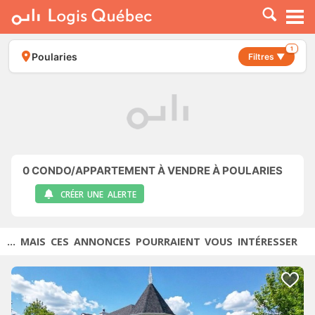
À LOUER
À VENDRE
1
Poularies
Filtres ▼
PLACER UNE ANNONCE
SERVICE PRO
RESSOURCES
0
CONDO/APPARTEMENT À VENDRE À POULARIES
CRÉER UNE ALERTE
... MAIS CES ANNONCES POURRAIENT VOUS INTÉRESSER