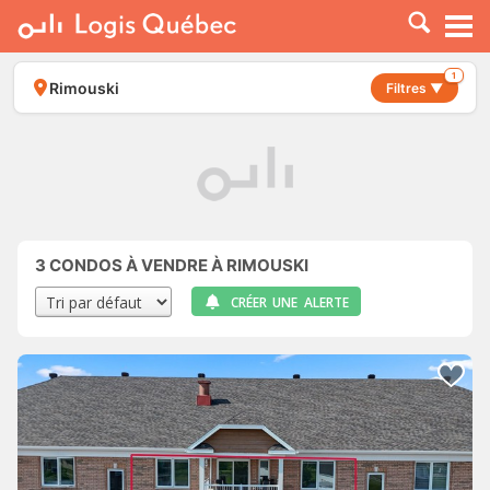
À LOUER
À VENDRE
1
Rimouski
Filtres ▼
PLACER UNE ANNONCE
SERVICE PRO
RESSOURCES
3
CONDOS À VENDRE À RIMOUSKI
CRÉER UNE ALERTE