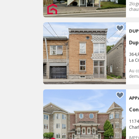
2log
chau
DUP
Dup
364,
La C
Au co
deman
APP
Con
1174
Char
IMPE