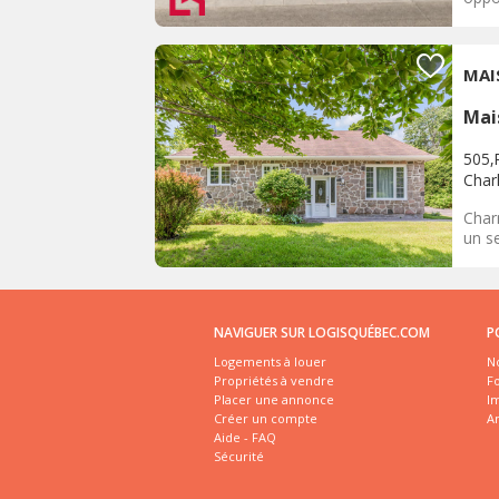
MAI
Mai
505,
Char
Char
un se
NAVIGUER SUR LOGISQUÉBEC.COM
P
Logements à louer
No
Propriétés à vendre
Fo
Placer une annonce
I
Créer un compte
A
Aide - FAQ
Sécurité