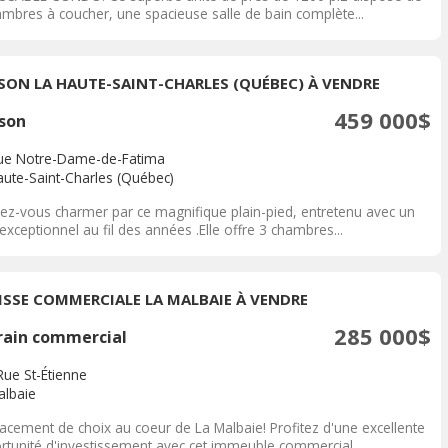
ambres à coucher, une spacieuse salle de bain complète...
SON LA HAUTE-SAINT-CHARLES (QUÉBEC) À VENDRE
459 000$
son
ue Notre-Dame-de-Fatima
aute-Saint-Charles (Québec)
sez-vous charmer par ce magnifique plain-pied, entretenu avec un
exceptionnel au fil des années .Elle offre 3 chambres...
ISSE COMMERCIALE LA MALBAIE À VENDRE
285 000$
rain commercial
Rue St-Étienne
albaie
acement de choix au coeur de La Malbaie! Profitez d'une excellente
rtunité d'investissement avec cet immeuble commercial...