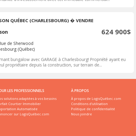
SON QUÉBEC (CHARLESBOURG) � VENDRE
624 900$
son
Rue de Sherwood
lesbourg (Québec)
mant bungalow avec GARAGE à Charlesbourg! Propriété ayant eu
ul propriétaire depuis la construction, sur terrain de...
OUR LES PROFESSIONNELS
À PROPOS
s solutions adaptées à vos besoins
À propos de LogisQuébec.com
rfait Courtier Immobilier
Conditions d'utilisation
mportation Automatisée
Politique de confidentialité
nnoncer sur LogisQuébec.com
Nous joindre