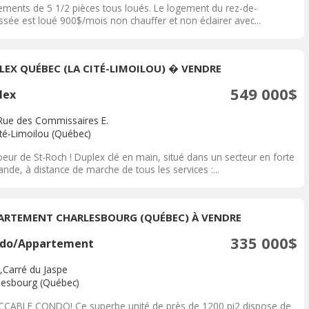
ements de 5 1/2 pièces tous loués. Le logement du rez-de-
ssée est loué 900$/mois non chauffer et non éclairer avec...
LEX QUÉBEC (LA CITÉ-LIMOILOU) � VENDRE
549 000$
lex
Rue des Commissaires E.
ité-Limoilou (Québec)
eur de St-Roch ! Duplex clé en main, situé dans un secteur en forte
de, à distance de marche de tous les services :...
ARTEMENT CHARLESBOURG (QUÉBEC) À VENDRE
335 000$
do/Appartement
,Carré du Jaspe
lesbourg (Québec)
CCABLE CONDO! Ce superbe unité de près de 1200 pi2 dispose de