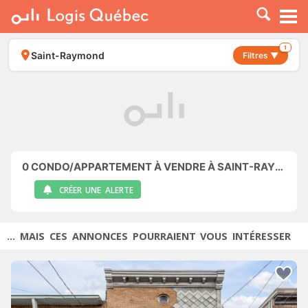
À LOUER
À VENDRE
1
Saint-Raymond
Filtres ▼
PLACER UNE ANNONCE
SERVICE PRO
RESSOURCES
0
CONDO/APPARTEMENT À VENDRE À SAINT-RAYMOND
CRÉER UNE ALERTE
... MAIS CES ANNONCES POURRAIENT VOUS INTÉRESSER