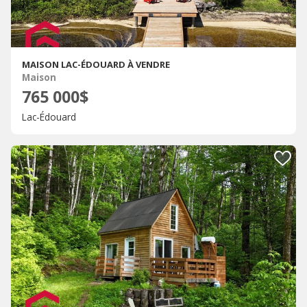
MAISON LAC-ÉDOUARD À VENDRE
Maison
765 000$
Lac-Édouard