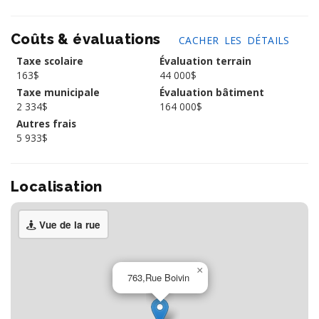
Coûts & évaluations
CACHER LES DÉTAILS
Taxe scolaire
Évaluation terrain
163$
44 000$
Taxe municipale
Évaluation bâtiment
2 334$
164 000$
Autres frais
5 933$
Localisation
Vue de la rue
×
763,Rue Boivin