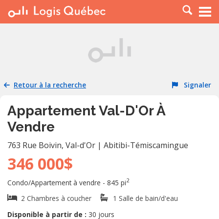
À LOUER
À VENDRE
PLACER UNE ANNONCE
SERVICE PRO
Retour à la recherche
Signaler
RESSOURCES
Appartement Val-D'Or À
Vendre
763 Rue Boivin
,
Val-d'Or
|
Abitibi-Témiscamingue
346 000$
2
Condo/Appartement à vendre - 845 pi
2 Chambres à coucher
1 Salle de bain/d'eau
Disponible à partir de :
30 jours