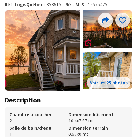
Réf. LogisQuébec :
353615
- Réf. MLS :
15575475
Voir les 25 photos
Description
Chambre à coucher
Dimension bâtiment
2
10.4x7.67 mc
Salle de bain/d'eau
Dimension terrain
1
0.67x0 mc