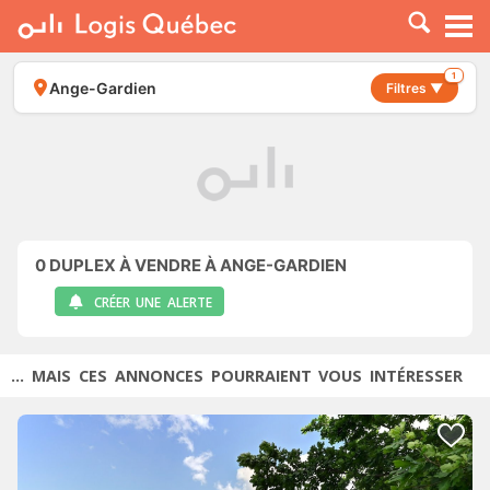
À LOUER
À VENDRE
1
Ange-Gardien
Filtres ▼
PLACER UNE ANNONCE
SERVICE PRO
RESSOURCES
0
DUPLEX À VENDRE À ANGE-GARDIEN
CRÉER UNE ALERTE
... MAIS CES ANNONCES POURRAIENT VOUS INTÉRESSER