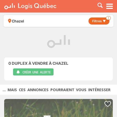
À LOUER
À VENDRE
1
Chazel
Filtres ▼
PLACER UNE ANNONCE
SERVICE PRO
RESSOURCES
0
DUPLEX À VENDRE À CHAZEL
CRÉER UNE ALERTE
... MAIS CES ANNONCES POURRAIENT VOUS INTÉRESSER