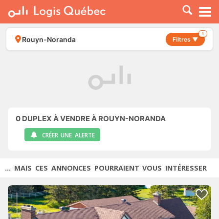
À LOUER
À VENDRE
1
Rouyn-Noranda
Filtres ▼
PLACER UNE ANNONCE
SERVICE PRO
RESSOURCES
0
DUPLEX À VENDRE À ROUYN-NORANDA
CRÉER UNE ALERTE
... MAIS CES ANNONCES POURRAIENT VOUS INTÉRESSER