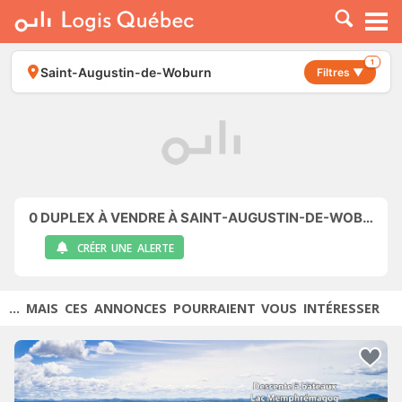
À LOUER
À VENDRE
1
Saint-Augustin-de-Woburn
Filtres ▼
PLACER UNE ANNONCE
SERVICE PRO
RESSOURCES
0
DUPLEX À VENDRE À SAINT-AUGUSTIN-DE-WOBURN
CRÉER UNE ALERTE
... MAIS CES ANNONCES POURRAIENT VOUS INTÉRESSER