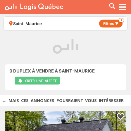
À LOUER
À VENDRE
1
Saint-Maurice
Filtres ▼
PLACER UNE ANNONCE
SERVICE PRO
RESSOURCES
0
DUPLEX À VENDRE À SAINT-MAURICE
CRÉER UNE ALERTE
... MAIS CES ANNONCES POURRAIENT VOUS INTÉRESSER