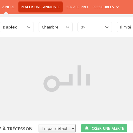
 VENDRE
PLACER UNE ANNONCE
SERVICE PRO
RESSOURCES
Duplex
Chambre
0$
Illimité
E À TRÉCESSON
CRÉER UNE ALERTE