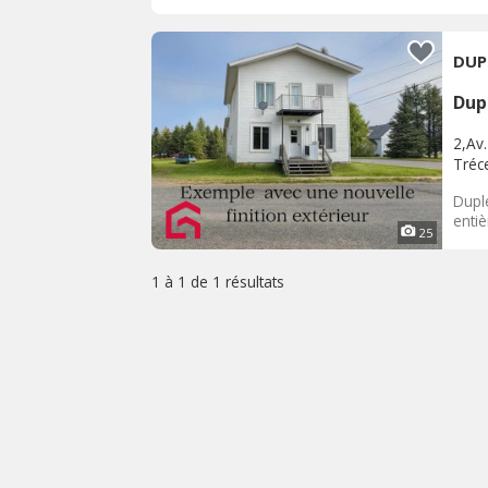
DUP
Dup
2,Av
Tréc
Dupl
entiè
25
1 à 1 de
1 résultats