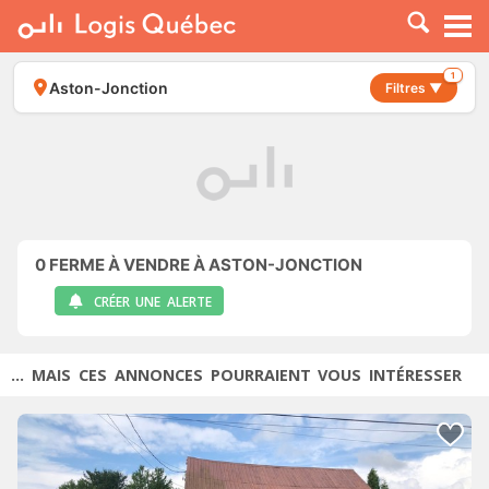
À LOUER
À VENDRE
1
Aston-Jonction
Filtres ▼
PLACER UNE ANNONCE
SERVICE PRO
RESSOURCES
0
FERME À VENDRE À ASTON-JONCTION
CRÉER UNE ALERTE
... MAIS CES ANNONCES POURRAIENT VOUS INTÉRESSER