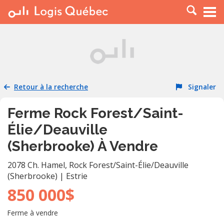
À LOUER
À VENDRE
PLACER UNE ANNONCE
SERVICE PRO
Retour à la recherche
Signaler
RESSOURCES
Ferme Rock Forest/Saint-
Élie/Deauville
(Sherbrooke) À Vendre
2078 Ch. Hamel
,
Rock Forest/Saint-Élie/Deauville
(Sherbrooke)
|
Estrie
850 000$
Ferme à vendre