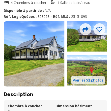
4 Chambres à coucher
1 Salle de bain/d'eau
Disponible à partir de :
N/A
Réf. LogisQuébec :
353293
- Réf. MLS :
25151893
Voir les 52 photos
Description
Chambre à coucher
Dimension bâtiment
4
--