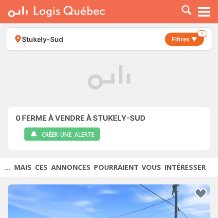
À LOUER
À VENDRE
1
Stukely-Sud
Filtres ▼
PLACER UNE ANNONCE
SERVICE PRO
RESSOURCES
0
FERME À VENDRE À STUKELY-SUD
CRÉER UNE ALERTE
... MAIS CES ANNONCES POURRAIENT VOUS INTÉRESSER