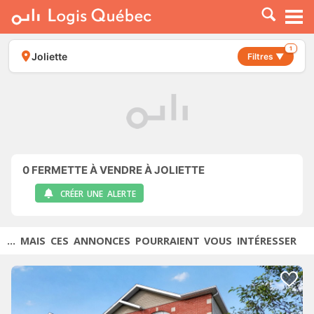
À LOUER
À VENDRE
1
Joliette
Filtres ▼
PLACER UNE ANNONCE
SERVICE PRO
RESSOURCES
0
FERMETTE À VENDRE À JOLIETTE
CRÉER UNE ALERTE
... MAIS CES ANNONCES POURRAIENT VOUS INTÉRESSER