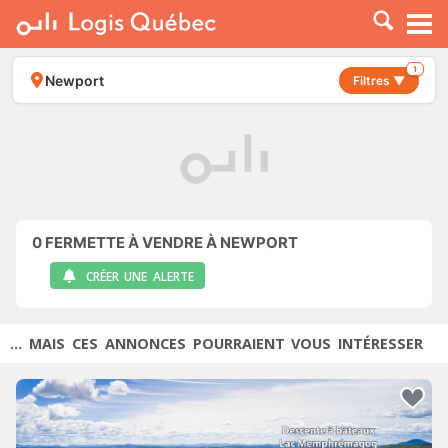
À LOUER
À VENDRE
1
Newport
Filtres ▼
PLACER UNE ANNONCE
SERVICE PRO
RESSOURCES
0
FERMETTE À VENDRE À NEWPORT
CRÉER UNE ALERTE
... MAIS CES ANNONCES POURRAIENT VOUS INTÉRESSER