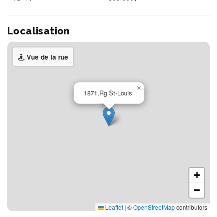
Localisation
Vue de la rue
×
1871,Rg St-Louis
+
−
Leaflet
|
©
OpenStreetMap
contributors