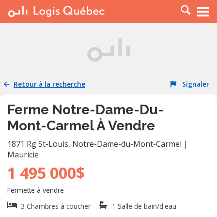
À LOUER
À VENDRE
PLACER UNE ANNONCE
SERVICE PRO
Retour à la recherche
Signaler
RESSOURCES
Ferme Notre-Dame-Du-
Mont-Carmel À Vendre
1871 Rg St-Louis
,
Notre-Dame-du-Mont-Carmel
|
Mauricie
1 495 000$
Fermette à vendre
3 Chambres à coucher
1 Salle de bain/d'eau