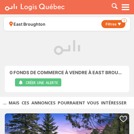
À LOUER
À VENDRE
1
East Broughton
Filtres ▼
PLACER UNE ANNONCE
SERVICE PRO
RESSOURCES
0
FONDS DE COMMERCE À VENDRE À EAST BROUGHTON
CRÉER UNE ALERTE
... MAIS CES ANNONCES POURRAIENT VOUS INTÉRESSER