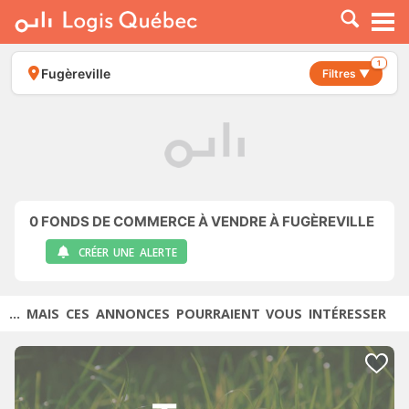
À LOUER
À VENDRE
1
Fugèreville
Filtres ▼
PLACER UNE ANNONCE
SERVICE PRO
RESSOURCES
0
FONDS DE COMMERCE À VENDRE À FUGÈREVILLE
CRÉER UNE ALERTE
... MAIS CES ANNONCES POURRAIENT VOUS INTÉRESSER