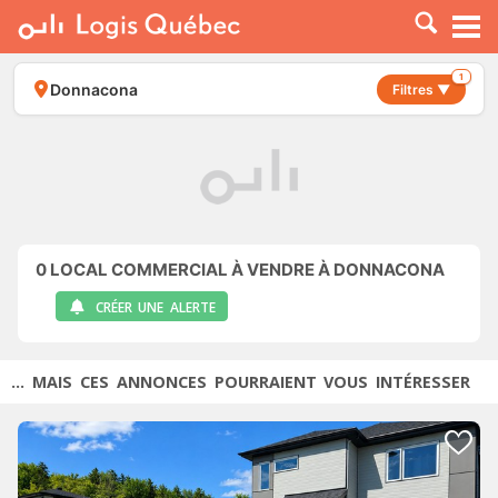
À LOUER
À VENDRE
1
Donnacona
Filtres ▼
PLACER UNE ANNONCE
SERVICE PRO
RESSOURCES
0
LOCAL COMMERCIAL À VENDRE À DONNACONA
CRÉER UNE ALERTE
... MAIS CES ANNONCES POURRAIENT VOUS INTÉRESSER