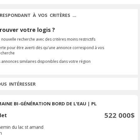
RESPONDANT À VOS CRITÈRES ...
ouver votre logis ?
 nouvelle recherche avec des critères moins restrictifs
erte pour être averti dès qu'une annonce correspond à vos
recherche
s annonces similaires disponibles dans votre région
OUS INTÉRESSER
AINE BI-GÉNÉRATION BORD DE L'EAU | PL
522 000$
let
hemin du lac st amand
n