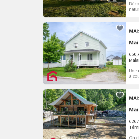
Décou
natu
MAI
Mai
650,
Malar
Une 
à cou
MAI
Mai
6267
Témi
On di