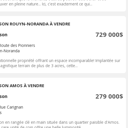
uver en pleine nature... Ici, c'est exactement ce qui...
SON ROUYN-NORANDA À VENDRE
729 000$
son
Route des Pionniers
n-Noranda
ptionnelle propriété offrant un espace incomparable! Implantée sur
gnifique terrain de plus de 3 acres, cette...
SON AMOS À VENDRE
279 000$
son
Rue Carignan
s
on en rangée clé en main située dans un quartier paisible d'Amos.
 rare unité de coin offre une belle luminosité,...