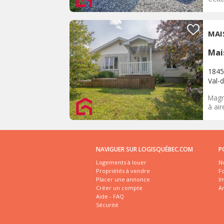
MAI
Mai
1845
Val-d
Magn
à air
NAVIGUER SUR LOGISQUÉBEC.COM
P
Logements à louer
No
Propriétés à vendre
Fo
Placer une annonce
I
Créer un compte
A
Aide - FAQ
Sécurité