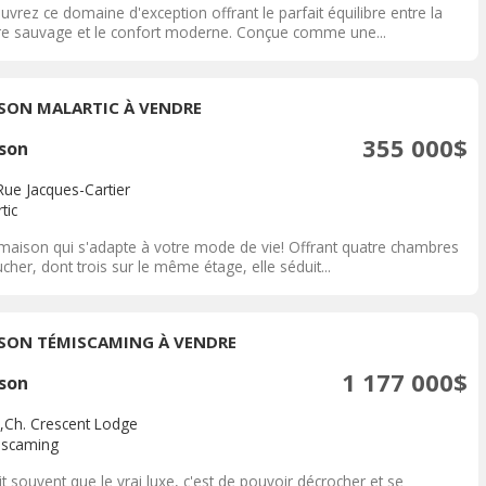
vrez ce domaine d'exception offrant le parfait équilibre entre la
re sauvage et le confort moderne. Conçue comme une...
SON MALARTIC À VENDRE
355 000$
son
Rue Jacques-Cartier
tic
maison qui s'adapte à votre mode de vie! Offrant quatre chambres
cher, dont trois sur le même étage, elle séduit...
SON TÉMISCAMING À VENDRE
1 177 000$
son
,Ch. Crescent Lodge
scaming
t souvent que le vrai luxe, c'est de pouvoir décrocher et se