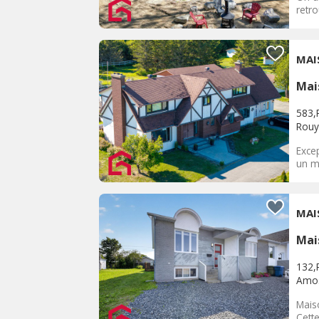
retro
MAI
Mai
583,
Rouy
Exce
un ma
MAI
Mai
132,
Amo
Mais
Cette