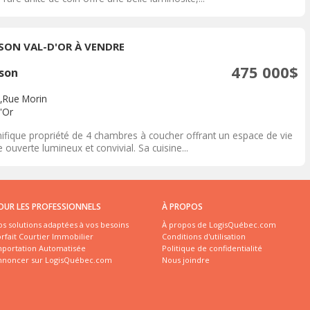
SON VAL-D'OR À VENDRE
475 000$
son
,Rue Morin
'Or
ifique propriété de 4 chambres à coucher offrant un espace de vie
e ouverte lumineux et convivial. Sa cuisine...
OUR LES PROFESSIONNELS
À PROPOS
s solutions adaptées à vos besoins
À propos de LogisQuébec.com
rfait Courtier Immobilier
Conditions d'utilisation
mportation Automatisée
Politique de confidentialité
nnoncer sur LogisQuébec.com
Nous joindre