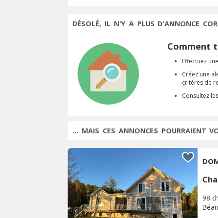
DÉSOLÉ, IL N'Y A PLUS D'ANNONCE COR
Comment tr
Effectuez une
Créez une al
critères de 
Consultez le
... MAIS CES ANNONCES POURRAIENT V
DOM
Cha
98 c
Béar