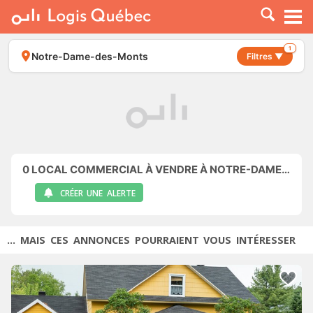
À LOUER
À VENDRE
1
Notre-Dame-des-Monts
Filtres ▼
PLACER UNE ANNONCE
SERVICE PRO
RESSOURCES
0
LOCAL COMMERCIAL À VENDRE À NOTRE-DAME-DES-MONTS
CRÉER UNE ALERTE
... MAIS CES ANNONCES POURRAIENT VOUS INTÉRESSER