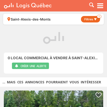
À LOUER
À VENDRE
1
Saint-Alexis-des-Monts
Filtres ▼
PLACER UNE ANNONCE
SERVICE PRO
RESSOURCES
0
LOCAL COMMERCIAL À VENDRE À SAINT-ALEXIS-DES-MONTS
CRÉER UNE ALERTE
... MAIS CES ANNONCES POURRAIENT VOUS INTÉRESSER