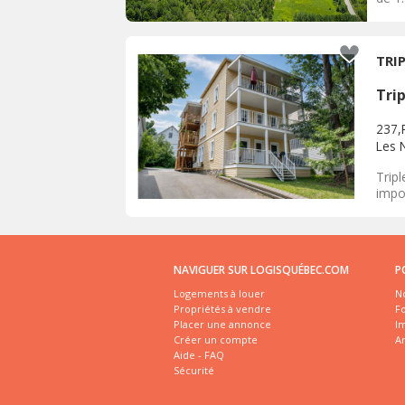
TRI
Tri
237,
Les 
Tripl
impor
NAVIGUER SUR LOGISQUÉBEC.COM
P
Logements à louer
No
Propriétés à vendre
Fo
Placer une annonce
I
Créer un compte
A
Aide - FAQ
Sécurité