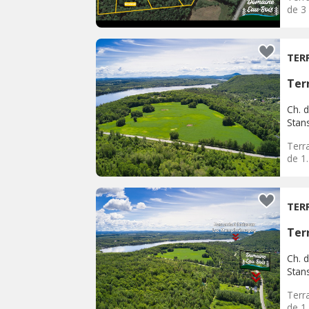
de 3
TER
Terr
Ch. d
Stan
Terra
de 1
TER
Terr
Ch. d
Stan
Terra
de 1