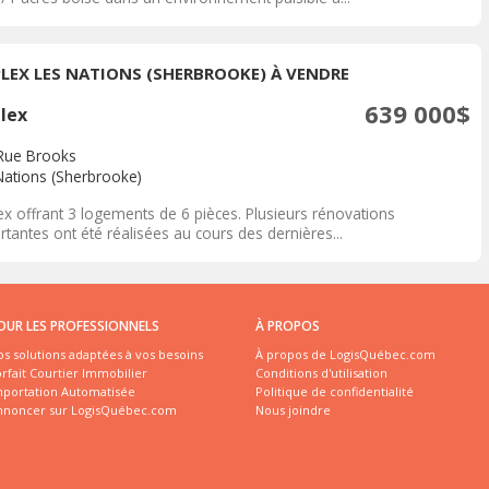
PLEX LES NATIONS (SHERBROOKE) À VENDRE
639 000$
plex
Rue Brooks
Nations (Sherbrooke)
ex offrant 3 logements de 6 pièces. Plusieurs rénovations
tantes ont été réalisées au cours des dernières...
OUR LES PROFESSIONNELS
À PROPOS
s solutions adaptées à vos besoins
À propos de LogisQuébec.com
rfait Courtier Immobilier
Conditions d'utilisation
mportation Automatisée
Politique de confidentialité
nnoncer sur LogisQuébec.com
Nous joindre