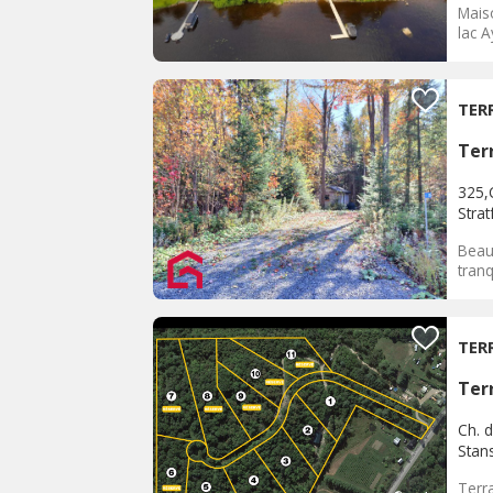
Maiso
lac A
TER
Terr
325,
Strat
Beau
tranq
TER
Terr
Ch. d
Stan
Terra