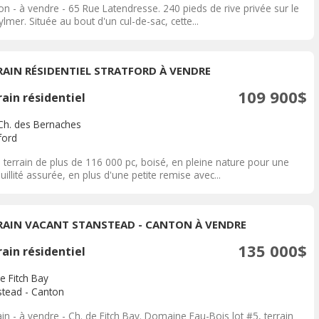
n - à vendre - 65 Rue Latendresse. 240 pieds de rive privée sur le
ylmer. Située au bout d'un cul-de-sac, cette...
RAIN RÉSIDENTIEL STRATFORD À VENDRE
109 900$
ain résidentiel
Ch. des Bernaches
ford
 terrain de plus de 116 000 pc, boisé, en pleine nature pour une
uillité assurée, en plus d'une petite remise avec...
RAIN VACANT STANSTEAD - CANTON À VENDRE
135 000$
ain résidentiel
e Fitch Bay
stead - Canton
in - à vendre - Ch. de Fitch Bay. Domaine Eau-Bois lot #5, terrain