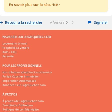
En savoir plus sur la sécurité
Retour à la recherche
À Vendre
Signaler
NAVIGUER SUR LOGISQUÉBEC.COM
Logements à louer
Propriétés à vendre
Aide - FAQ
Sécurité
POUR LES PROFESSIONNELS
Nos solutions adaptées à vos besoins
Forfait Courtier Immobilier
Importation Automatisée
Annoncer sur LogisQuébec.com
À PROPOS
À propos de LogisQuébec.com
Conditions d'utilisation
Politique de confidentialité