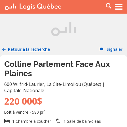
À LOUER
À VENDRE
PLACER UNE ANNONCE
SERVICE PRO
Retour à la recherche
Signaler
RESSOURCES
Colline Parlement Face Aux
Plaines
600 Wilfrid-Laurier
,
La Cité-Limoilou (Québec)
|
Capitale-Nationale
220 000$
2
Loft à vendre - 580 pi
1 Chambre à coucher
1 Salle de bain/d'eau