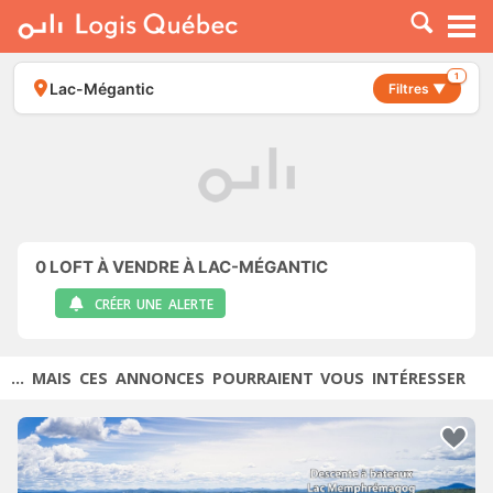
À LOUER
À VENDRE
1
Lac-Mégantic
Filtres ▼
PLACER UNE ANNONCE
SERVICE PRO
RESSOURCES
0
LOFT À VENDRE À LAC-MÉGANTIC
CRÉER UNE ALERTE
... MAIS CES ANNONCES POURRAIENT VOUS INTÉRESSER