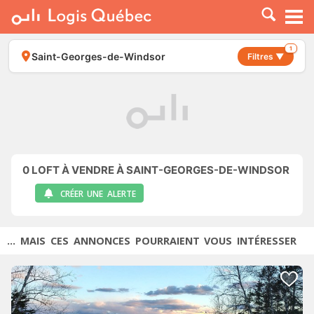
À LOUER
À VENDRE
1
Saint-Georges-de-Windsor
Filtres ▼
PLACER UNE ANNONCE
SERVICE PRO
RESSOURCES
0
LOFT À VENDRE À SAINT-GEORGES-DE-WINDSOR
CRÉER UNE ALERTE
... MAIS CES ANNONCES POURRAIENT VOUS INTÉRESSER