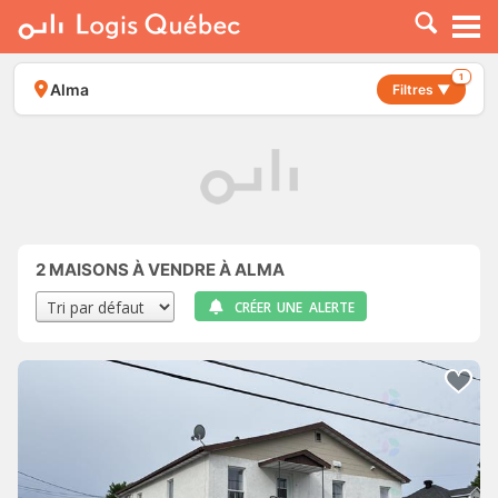
À LOUER
À VENDRE
1
Alma
Filtres ▼
PLACER UNE ANNONCE
SERVICE PRO
RESSOURCES
2
MAISONS À VENDRE À ALMA
CRÉER UNE ALERTE