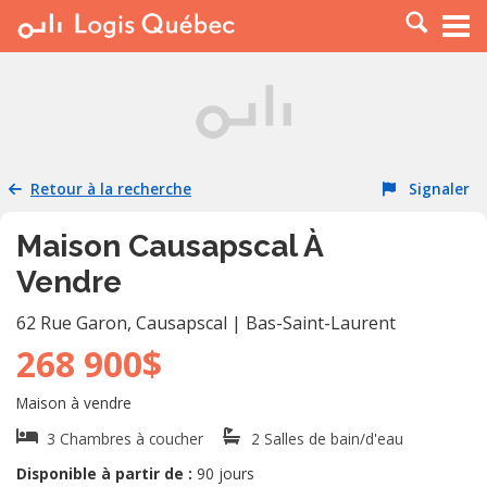
À LOUER
À VENDRE
PLACER UNE ANNONCE
SERVICE PRO
Retour à la recherche
Signaler
RESSOURCES
Maison Causapscal À
Vendre
62 Rue Garon
,
Causapscal
|
Bas-Saint-Laurent
268 900$
Maison à vendre
3 Chambres à coucher
2 Salles de bain/d'eau
Disponible à partir de :
90 jours