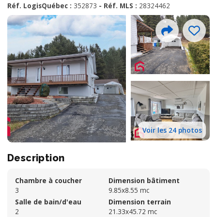
Réf. LogisQuébec :
352873
- Réf. MLS :
28324462
Voir les 24 photos
Description
Chambre à coucher
Dimension bâtiment
3
9.85x8.55 mc
Salle de bain/d'eau
Dimension terrain
2
21.33x45.72 mc